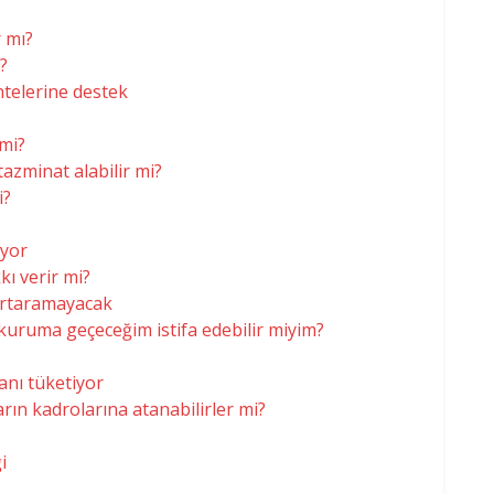
r mı?
?
ntelerine destek
 mi?
 tazminat alabilir mi?
i?
ıyor
kı verir mi?
kurtaramayacak
uruma geçeceğim istifa edebilir miyim?
anı tüketiyor
rın kadrolarına atanabilirler mi?
i