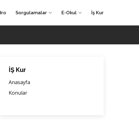
dro
Sorgulamalar
E-Okul
İş Kur
İŞ Kur
Anasayfa
Konular