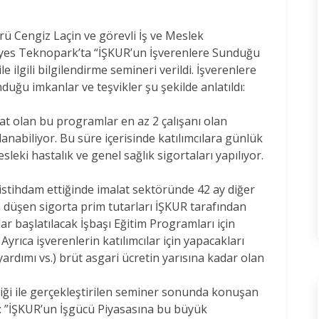
 Cengiz Laçin ve görevli İş ve Meslek
iyes Teknopark’ta “İŞKUR’un İşverenlere Sunduğu
e ilgili bilgilendirme semineri verildi. İşverenlere
duğu imkanlar ve teşvikler şu şekilde anlatıldı:
rsat olan bu programlar en az 2 çalışanı olan
lanabiliyor. Bu süre içerisinde katılımcılara günlük
sleki hastalık ve genel sağlık sigortaları yapılıyor.
 istihdam ettiğinde imalat sektöründe 42 ay diğer
 düşen sigorta prim tutarları İŞKUR tarafından
ar başlatılacak İşbaşı Eğitim Programları için
yrıca işverenlerin katılımcılar için yapacakları
yardımı vs.) brüt asgari ücretin yarısına kadar olan
liği ile gerçekleştirilen seminer sonunda konuşan
 ”İŞKUR’un İşgücü Piyasasına bu büyük