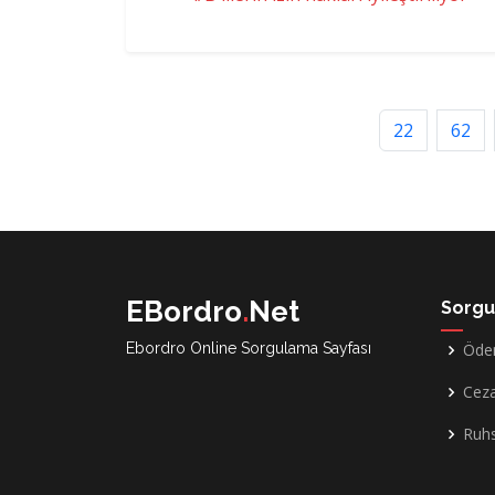
22
62
EBordro
.
Net
Sorgu
Ebordro Online Sorgulama Sayfası
Öde
Cez
Ruh