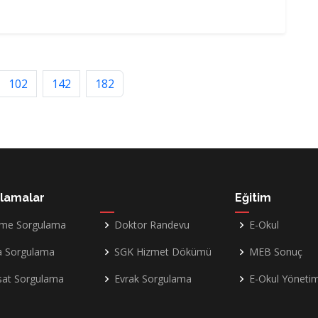
102
142
182
lamalar
Eğitim
me Sorgulama
Doktor Randevu
E-Okul
a Sorgulama
SGK Hizmet Dökümü
MEB Sonuç
sat Sorgulama
Evrak Sorgulama
E-Okul Yöneti