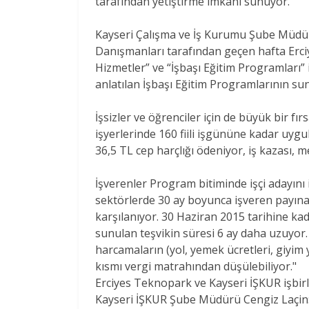
tarafından yetiştirme imkanı sunuyor.
Kayseri Çalışma ve İş Kurumu Şube Müdürü
Danışmanları tarafından geçen hafta Erc
Hizmetler” ve “İşbaşı Eğitim Programları” il
anlatılan İşbaşı Eğitim Programlarının sun
İşsizler ve öğrenciler için de büyük bir fı
işyerlerinde 160 fiili işgününe kadar uygu
36,5 TL cep harçlığı ödeniyor, iş kazası, me
İşverenler Program bitiminde işçi adayını
sektörlerde 30 ay boyunca işveren payına
karşılanıyor. 30 Haziran 2015 tarihine kad
sunulan teşvikin süresi 6 ay daha uzuyor. A
harcamaların (yol, yemek ücretleri, giyim 
kısmı vergi matrahından düşülebiliyor."
Erciyes Teknopark ve Kayseri İŞKUR işbir
Kayseri İŞKUR Şube Müdürü Cengiz Laçin: