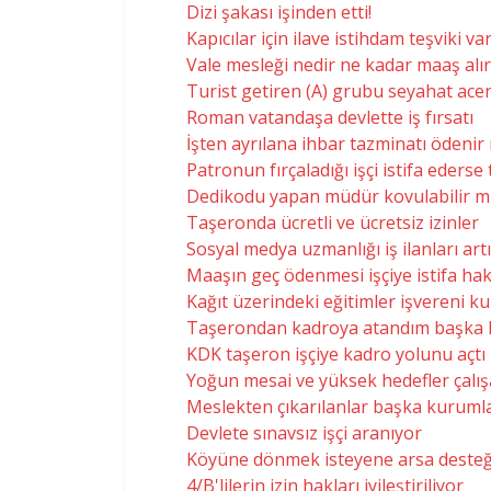
Dizi şakası işinden etti!
Kapıcılar için ilave istihdam teşviki va
Vale mesleği nedir ne kadar maaş alır
Turist getiren (A) grubu seyahat ace
Roman vatandaşa devlette iş fırsatı
İşten ayrılana ihbar tazminatı ödenir
Patronun fırçaladığı işçi istifa ederse
Dedikodu yapan müdür kovulabilir m
Taşeronda ücretli ve ücretsiz izinler
Sosyal medya uzmanlığı iş ilanları art
Maaşın geç ödenmesi işçiye istifa hak
Kağıt üzerindeki eğitimler işvereni 
Taşerondan kadroya atandım başka k
KDK taşeron işçiye kadro yolunu açtı
Yoğun mesai ve yüksek hedefler çalış
Meslekten çıkarılanlar başka kurumla
Devlete sınavsız işçi aranıyor
Köyüne dönmek isteyene arsa desteğ
4/B'lilerin izin hakları iyileştiriliyor