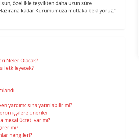
lsun, özellikle teşvikten daha uzun süre
30 Hazirana kadar Kurumumuza mutlaka bekliyoruz.”
arı Neler Olacak?
ıl etkileyecek?
mlandı
en yardımcısına yatırılabilir mi?
eron içşilere öneriler
la mesai ücreti var mı?
irer mi?
lar hangileri?